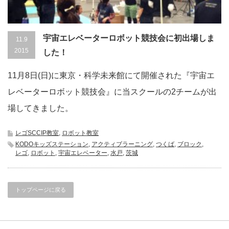
宇宙エレベーターロボット競技会に初出場しま
11.9
2015
した！
11月8日(日)に東京・科学未来館にて開催された『宇宙エ
レベーターロボット競技会』に当スクールの2チームが出
場してきました。
レゴSCCIP教室
,
ロボット教室
KODOキッズステーション
,
アクティブラーニング
,
つくば
,
ブロック
,
レゴ
,
ロボット
,
宇宙エレベーター
,
水戸
,
茨城
トップページに戻る