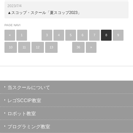
2023/7/4
▲スコップ・スクール「夏スコップ2023」
PAGE NAVI
«
1
…
3
4
5
6
7
8
9
10
11
12
13
…
36
»
当スクールについて
レゴSCCIP教室
ロボット教室
プログラミング教室