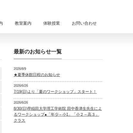
内
教室案内
体験授業
お問い合わせ
最新のお知らせ一覧
2026/8/9
★夏季休館日程のお知らせ
2026/6/26
7/19(日)より「夏のワークショップ」スタート！
2026/6/26
8/30(日)早稲田大学理工学術院 田中香津生先生によ
るワークショップ●「年少～小1」「小２～高３」
クラス