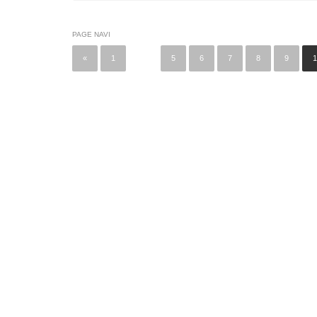
PAGE NAVI
«
1
…
5
6
7
8
9
1