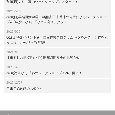
7/19(日)より「夏のワークショップ」スタート！
2026/6/26
8/30(日)早稲田大学理工学術院 田中香津生先生によるワークショッ
プ●「年少～小1」「小２～高３」クラス
2026/6/26
8/2(日)特別イベント★「自然体験プログラム ～火をおこせ！竹を光
らせろ！」●小1～高3対象
2026/6/2
【重要】台風接近に伴う開館時間変更のお知らせ
2026/2/27
3/20(祝金)より「春のワークショップ2026」開催！
2025/12/27
年末年始休館のお知らせ