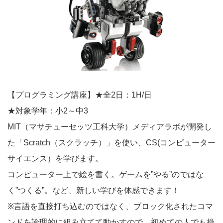
【プログラミング講座】★全2日：1H/日
★対象学年：小2～中3
MIT（マサチューセッツ工科大学）メディアラボが開発し
た「Scratch（スクラッチ）」を使い、CS(コンピューター
サイエンス）を学びます。
コンピューター上で絵を書く。ゲームを”やる”のではな
く”つくる”。など、新しい学びを体感できます！
※言語を直接打ち込むのではなく、ブロック化されたコマ
ンドを論理的に組み立てて動かすので、初めての人でも操